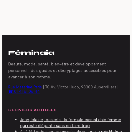
Féminaïa
Beauté, mode, santé, bien-être et développement
personnel : des guides et décryptages accessibles pour
avancer à son rythme.
Rue Mazarine Paris
|
70 Av. Victor Hugo, 93300 Aubervilliers
|
☎ 01 41 61 06 44
DERNIERS ARTICLES
Jean, blazer, baskets : la formule casual chic femme
qui reste élégante sans en faire trop
4-7-8, body scan ou visualisation : quelle méditation