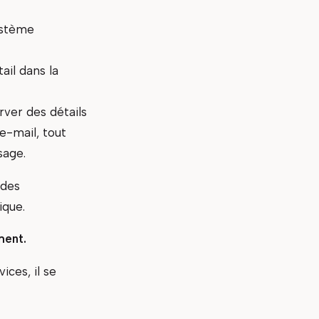
ystème
ail dans la
rver des détails
e-mail, tout
sage.
 des
ique.
ment.
ices, il se