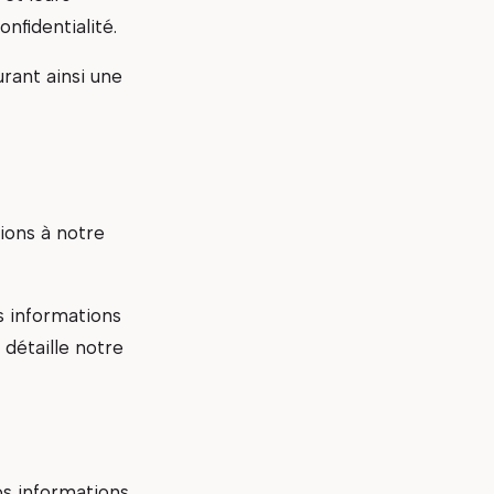
nfidentialité.
rant ainsi une
tions à notre
s informations
détaille notre
os informations