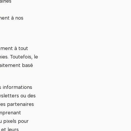
aines
inent à nos
ement à tout
es. Toutefois, le
raitement basé
s informations
wsletters ou des
des partenaires
omprenant
u pixels pour
 et leurs