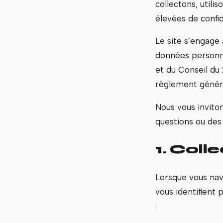
collectons, util
élevées de confid
Le site s’engage 
données personne
et du Conseil du 
règlement généra
Nous vous inviton
questions ou des
1. Coll
Lorsque vous navi
vous identifient 
: