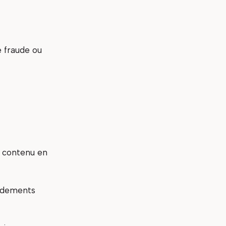
e fraude ou
e contenu en
ondements