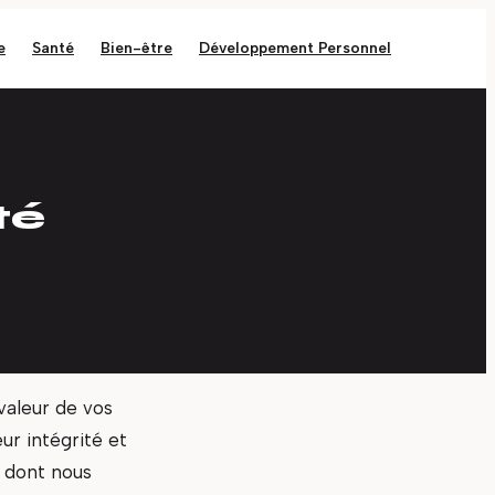
e
Santé
Bien-être
Développement Personnel
té
valeur de vos
r intégrité et
e dont nous