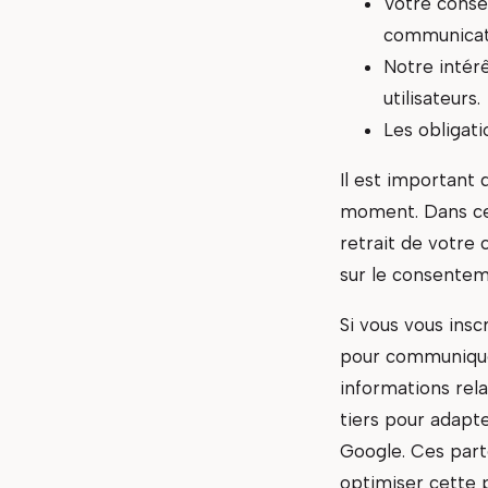
Votre conse
communicat
Notre intérê
utilisateurs.
Les obligat
Il est important 
moment. Dans ce c
retrait de votre
sur le consente
Si vous vous insc
pour communiquer
informations rel
tiers pour adapt
Google. Ces part
optimiser cette p