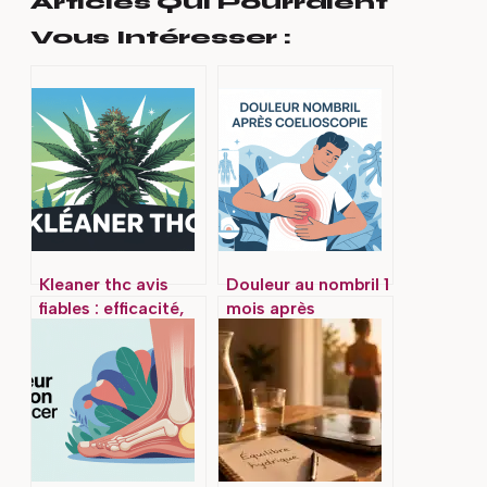
Articles Qui Pourraient
Vous Intéresser :
Kleaner thc avis
Douleur au nombril 1
fiables : efficacité,
mois après
risques et
coelioscopie : ce
alternatives légales
qui est normal ou
inquiétant