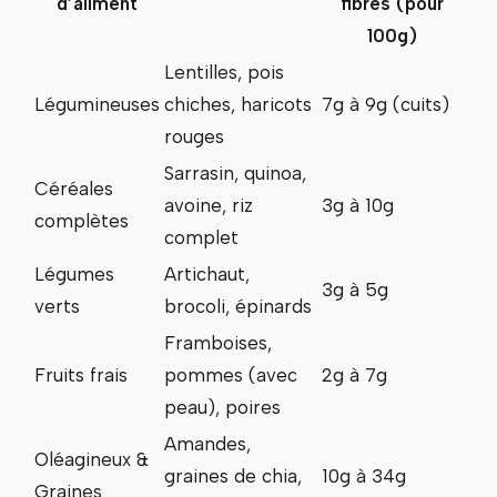
d’aliment
fibres (pour
100g)
Lentilles, pois
Légumineuses
chiches, haricots
7g à 9g (cuits)
rouges
Sarrasin, quinoa,
Céréales
avoine, riz
3g à 10g
complètes
complet
Légumes
Artichaut,
3g à 5g
verts
brocoli, épinards
Framboises,
Fruits frais
pommes (avec
2g à 7g
peau), poires
Amandes,
Oléagineux &
graines de chia,
10g à 34g
Graines