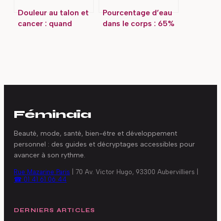
Douleur au talon et
Pourcentage d’eau
cancer : quand
dans le corps : 65%
s’inquiéter et quoi
de moyenne et les
faire
variations qui
comptent vraiment
Féminaïa
Beauté, mode, santé, bien-être et développement
personnel : des guides et décryptages accessibles pour
avancer à son rythme.
Rue Mazarine Paris
|
70 Av. Victor Hugo, 93300 Aubervilliers
|
☎ 01 41 61 06 44
DERNIERS ARTICLES