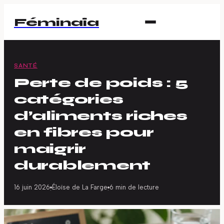
Féminaïa
SANTÉ
Perte de poids : 5
catégories
d’aliments riches
en fibres pour
maigrir
durablement
16 juin 2026
Éloïse de La Farge
6 min de lecture
·
·