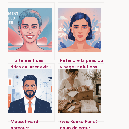
Traitement des
Retendre la peau du
rides au laser avis :
visage : solutions
ce qu’il faut
efficaces et erreurs
vraiment savoir
à éviter
Mousuf wardi :
Avis Kouka Paris :
parcours,
coup de cœur