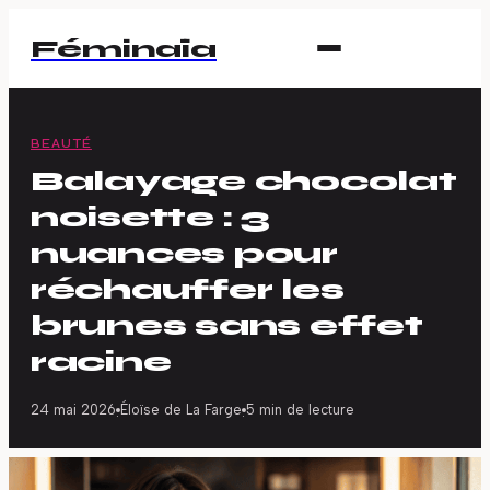
Féminaïa
BEAUTÉ
Balayage chocolat
noisette : 3
nuances pour
réchauffer les
brunes sans effet
racine
24 mai 2026
Éloïse de La Farge
5 min de lecture
·
·