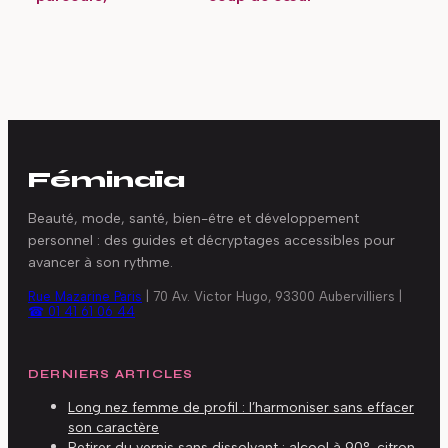
compétences et
mode ou piège
présence en ligne
logistique ?
décryptés
Féminaïa
Beauté, mode, santé, bien-être et développement
personnel : des guides et décryptages accessibles pour
avancer à son rythme.
Rue Mazarine Paris
|
70 Av. Victor Hugo, 93300 Aubervilliers
|
☎ 01 41 61 06 44
DERNIERS ARTICLES
Long nez femme de profil : l’harmoniser sans effacer
son caractère
Retirer du vernis sans dissolvant : alcool à 90°, citron