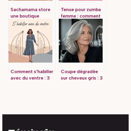
Sachamama store
Tenue pour zumba
une boutique
femme : comment
engagée entre
bien s’habiller pour
artisanat,
vos cours
spiritualité et
écologie
Comment s’habiller
Coupe dégradée
avec du ventre : 3
sur cheveux gris : 3
coupes flatteuses
techniques pour
et les matières à
booster votre
privilégier pour une
volume et rajeunir
silhouette
votre visage
harmonieuse