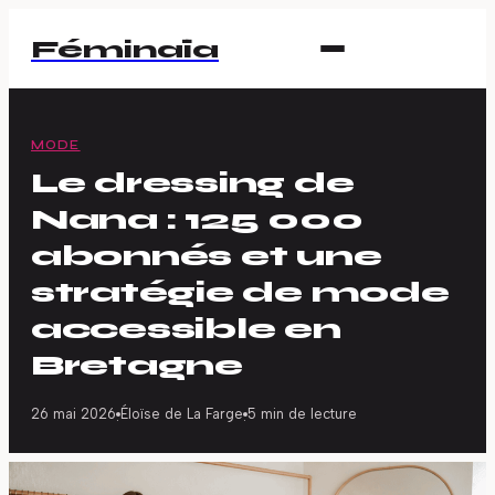
Féminaïa
MODE
Le dressing de
Nana : 125 000
abonnés et une
stratégie de mode
accessible en
Bretagne
26 mai 2026
Éloïse de La Farge
5 min de lecture
·
·