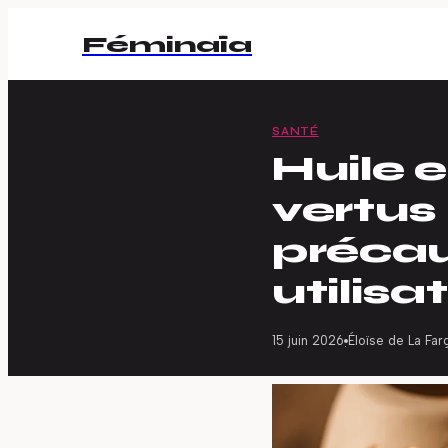
Féminaïa
SANTÉ
Huile e
vertus
précau
utilisa
15 juin 2026
Éloïse de La Far
·