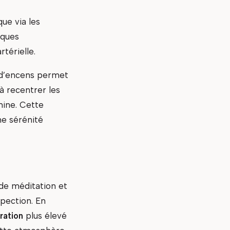
ue via les
iques
térielle.
le d’encens permet
à recentrer les
mine. Cette
ne sérénité
 de méditation et
spection. En
ration
plus élevé