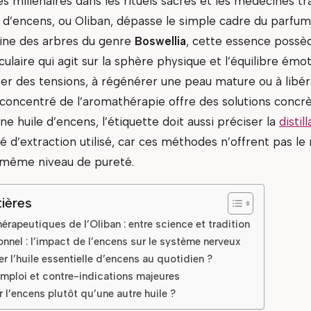
es millénaires dans les rituels sacrés et les médecines tra
le d’encens, ou Oliban, dépasse le simple cadre du parfu
ésine des arbres du genre
Boswellia
, cette essence possè
laire qui agit sur la sphère physique et l’équilibre émo
ser des tensions, à régénérer une peau mature ou à libér
e concentré de l’aromathérapie offre des solutions concr
ne huile d’encens, l’étiquette doit aussi préciser la
distil
é d’extraction utilisé, car ces méthodes n’offrent pas le
 même niveau de pureté.
ières
hérapeutiques de l’Oliban : entre science et tradition
onnel : l’impact de l’encens sur le système nerveux
r l’huile essentielle d’encens au quotidien ?
mploi et contre-indications majeures
 l’encens plutôt qu’une autre huile ?