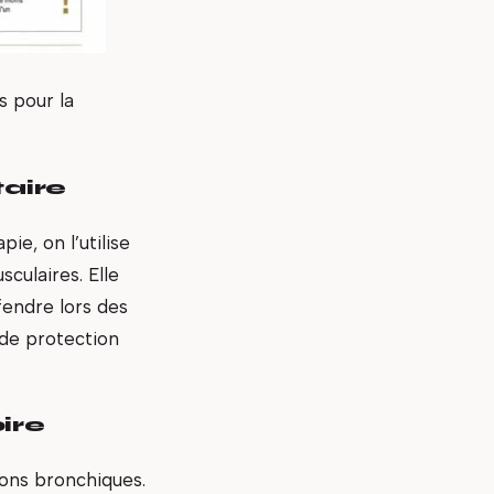
s pour la
aire
e, on l’utilise
culaires. Elle
fendre lors des
 de protection
ire
ions bronchiques.