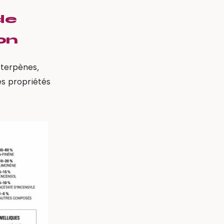
de
ion
oterpènes,
es propriétés