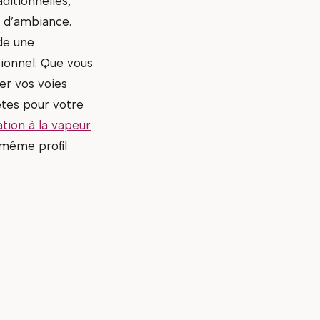
ditionnelles,
m d’ambiance.
de une
tionnel. Que vous
er vos voies
ètes pour votre
lation à la vapeur
 même profil