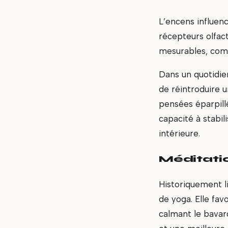
L’encens influenc
récepteurs olfac
mesurables, comm
Dans un quotidien
de réintroduire 
pensées éparpill
capacité à stabil
intérieure.
Méditatio
Historiquement li
de yoga. Elle fav
calmant le bavar