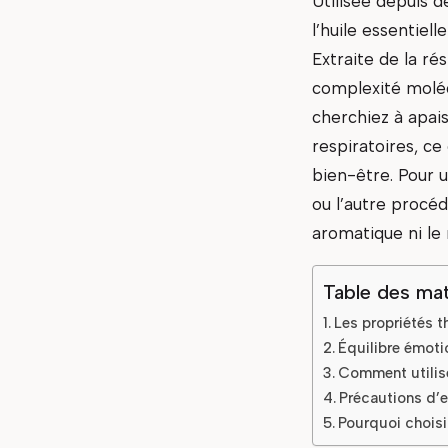
Utilisée depuis d
l’huile essentiel
Extraite de la r
complexité molécu
cherchiez à apai
respiratoires, c
bien-être. Pour u
ou l’autre procéd
aromatique ni le
Table des mat
Les propriétés t
Équilibre émoti
Comment utilise
Précautions d’e
Pourquoi choisir