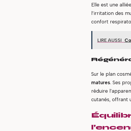
Elle est une alli
l’irritation des 
confort respirato
LIRE AUSSI
Co
Régénéra
Sur le plan cosmé
matures
. Ses pro
réduire l’apparenc
cutanés, offrant 
Équilib
l’encen