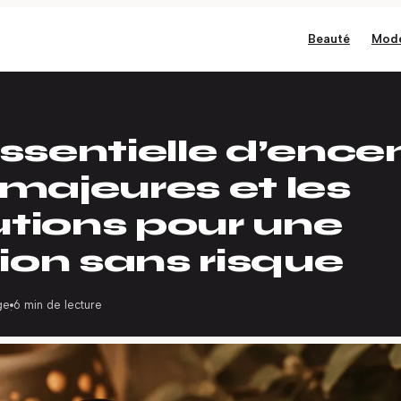
Beauté
Mod
ssentielle d’encen
 majeures et les
tions pour une
tion sans risque
ge
6 min de lecture
·