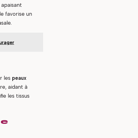
 apaisant
le favorise un
sale.
urager
r les
peaux
re, aidant à
ie les tissus
de