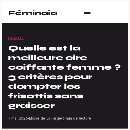
Féminaïa
BEAUTÉ
Quelle est la
meilleure cire
coiffante femme ?
3 critères pour
dompter les
frisottis sans
graisser
7 mai 2026
Éloïse de La Farge
6 min de lecture
·
·