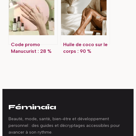
pour bien le porter
contemporains du
nom
Code promo
Huile de coco sur le
Manucurist : 28 %
corps : 90 %
de réduction
d’acides gras pour
immédiate sur vos
une peau
vernis Green Flash
durablement
nourrie
Féminaïa
Beauté, mode, santé, bien-être et développement
personnel : des guides et décryptages accessibles pour
avancer à son rythme.