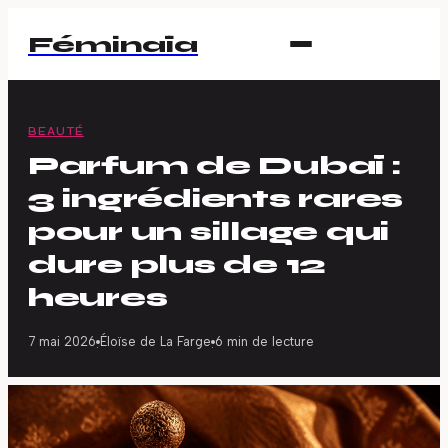
Féminaïa
BEAUTÉ
Parfum de Dubaï :
3 ingrédients rares
pour un sillage qui
dure plus de 12
heures
7 mai 2026
Éloïse de La Farge
6 min de lecture
·
·