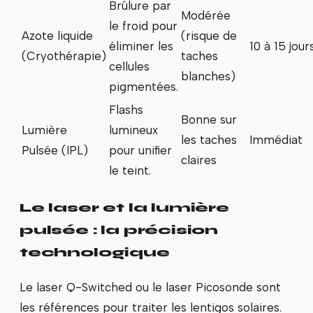
Brûlure par
Modérée
le froid pour
Azote liquide
(risque de
éliminer les
10 à 15 jour
(Cryothérapie)
taches
cellules
blanches)
pigmentées.
Flashs
Bonne sur
Lumière
lumineux
les taches
Immédiat
Pulsée (IPL)
pour unifier
claires
le teint.
Le laser et la lumière
pulsée : la précision
technologique
Le laser Q-Switched ou le laser Picosonde sont
les références pour traiter les lentigos solaires.