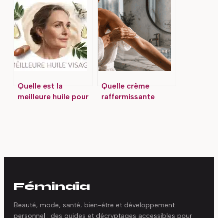
guide pour bien le
savoir avant
choisir
d’acheter
Quelle est la
Quelle crème
meilleure huile pour
raffermissante
peau mature ?
choisir pour votre
Nutrition, fermeté
corps ? 4 actifs
et éclat au
ciblés et 3 minutes
quotidien
de massage pour
des résultats
visibles
Féminaïa
Beauté, mode, santé, bien-être et développement
personnel : des guides et décryptages accessibles pour