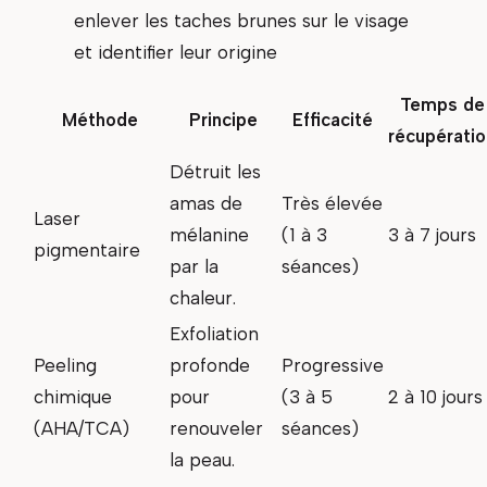
enlever les taches brunes sur le visage
et identifier leur origine
Temps de
Méthode
Principe
Efficacité
récupératio
Détruit les
amas de
Très élevée
Laser
mélanine
(1 à 3
3 à 7 jours
pigmentaire
par la
séances)
chaleur.
Exfoliation
Peeling
profonde
Progressive
chimique
pour
(3 à 5
2 à 10 jours
(AHA/TCA)
renouveler
séances)
la peau.