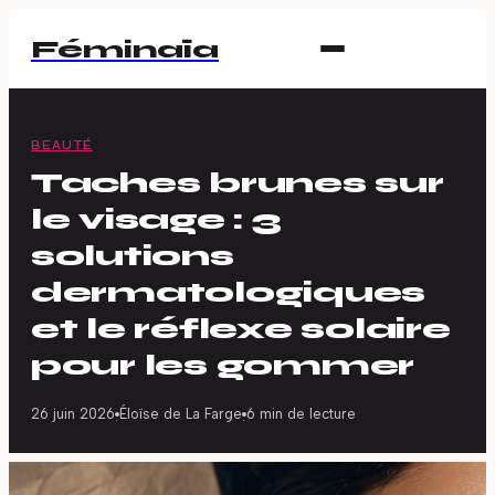
Féminaïa
BEAUTÉ
Taches brunes sur
le visage : 3
solutions
dermatologiques
et le réflexe solaire
pour les gommer
26 juin 2026
Éloïse de La Farge
6 min de lecture
·
·