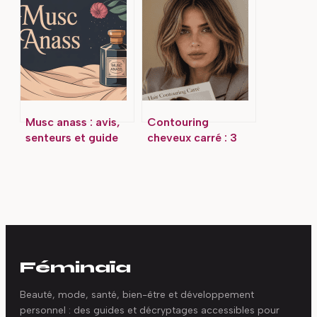
savoir avant de se
et soins pour un
lancer
résultat impeccable
Musc anass : avis,
Contouring
senteurs et guide
cheveux carré : 3
complet avant
zones stratégiques
d’acheter
pour adoucir les
mâchoires
anguleuses
Féminaïa
Beauté, mode, santé, bien-être et développement
personnel : des guides et décryptages accessibles pour