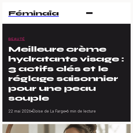
Féminaïa
BEAUTÉ
Meilleure crème
hydratante visage :
3 actifs clés et le
réglage saisonnier
pour une peau
souple
22 mai 2026
Éloïse de La Farge
6 min de lecture
·
·