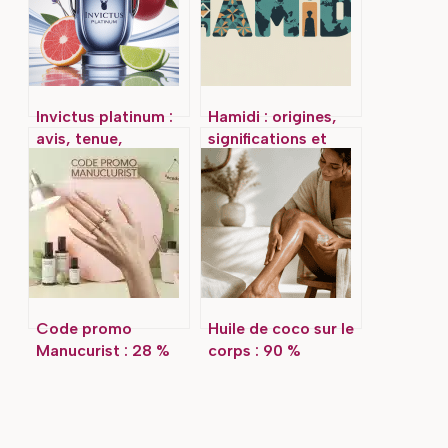
Invictus platinum :
Hamidi : origines,
avis, tenue,
significations et
comparatif et guide
usages
pour bien le porter
contemporains du
nom
Code promo
Huile de coco sur le
Manucurist : 28 %
corps : 90 %
de réduction
d’acides gras pour
immédiate sur vos
une peau
vernis Green Flash
durablement
nourrie