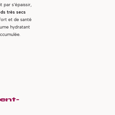
t par s’épaissir,
eds très secs
fort et de santé
baume hydratant
 accumulée.
ient-