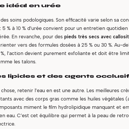
 idéal en urée
r des soins podologiques. Son efficacité varie selon sa co
5 % à 10 % d’urée convient pour un entretien quotidien
rée. En revanche, pour des
pieds très secs avec callosi
orienter vers des formules dosées à 25 % ou 30 %. Au-d
 %, l’action devient purement exfoliante et doit être lim
omme les talons.
es lipides et des agents occlusi
 chose, retenir l’eau en est une autre. Les meilleures 
tants avec des corps gras comme les huiles végétales (a
omposants miment le film hydrolipidique manquant et e
en eau. C’est cet équilibre qui permet à la peau de retr
ctrice.