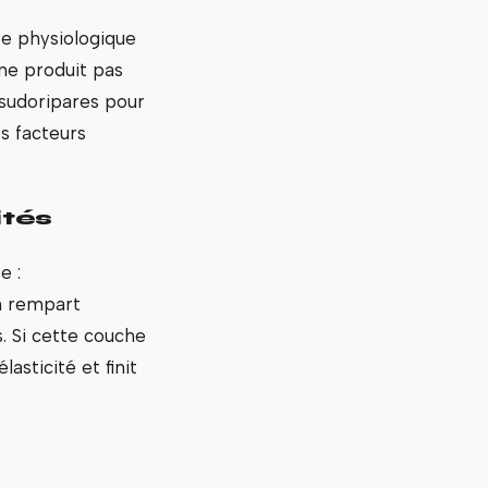
re physiologique
 ne produit pas
sudoripares pour
s facteurs
ités
e :
un rempart
s. Si cette couche
asticité et finit