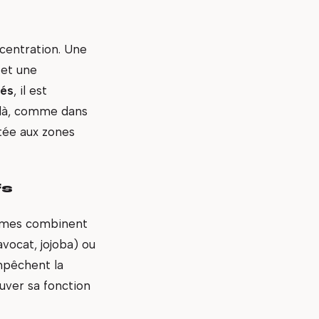
ncentration. Une
 et une
tés
, il est
elà, comme dans
itée aux zones
fs
crèmes combinent
vocat, jojoba) ou
mpêchent la
ouver sa fonction