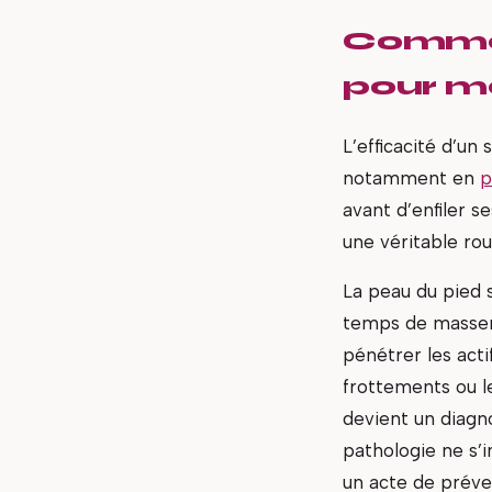
Commen
pour ma
L’efficacité d’un
notamment en
p
avant d’enfiler s
une véritable rou
La peau du pied s
temps de masser 
pénétrer les act
frottements ou l
devient un diagno
pathologie ne s’i
un acte de préven