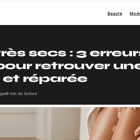
Beauté
Mod
rès secs : 3 erreur
 pour retrouver u
 et réparée
rge
8 min de lecture
·