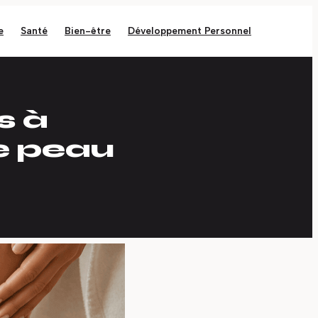
e
Santé
Bien-être
Développement Personnel
s à
ne peau