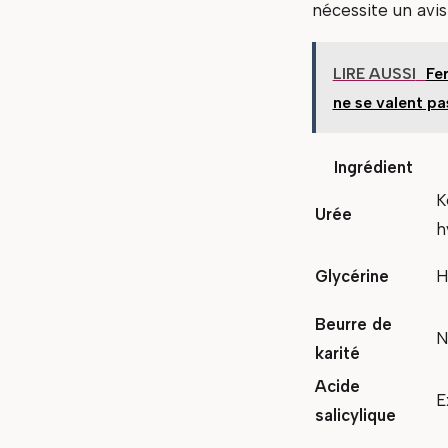
nécessite un avis
LIRE AUSSI
Fe
ne se valent pa
Ingrédient
K
Urée
h
Glycérine
H
Beurre de
N
karité
Acide
E
salicylique