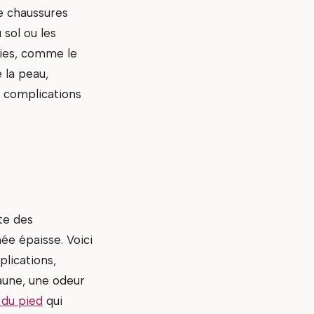
e chaussures
 sol ou les
gies, comme le
 la peau,
s complications
ste des
ée épaisse. Voici
plications,
aune, une odeur
 du pied
qui