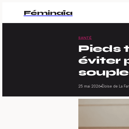
Féminaïa
SANTÉ
Pieds t
éviter
souple
25 mai 2026
Éloïse de La Fa
·