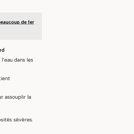
beaucoup de fer
ed
 l’eau dans les
tient
r assouplir la
osités sévères.