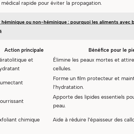
 médical rapide pour éviter la propagation.
r héminique ou non-héminique : pourquoi les aliments avec 
s
Action principale
Bénéfice pour le pi
ératolitique et
Élimine les peaux mortes et attire
ydratant
cellules.
Forme un film protecteur et main
umectant
l’hydratation.
Apporte des lipides essentiels pou
ourrissant
peau.
xfoliant chimique
Aide à réduire l’épaisseur des call