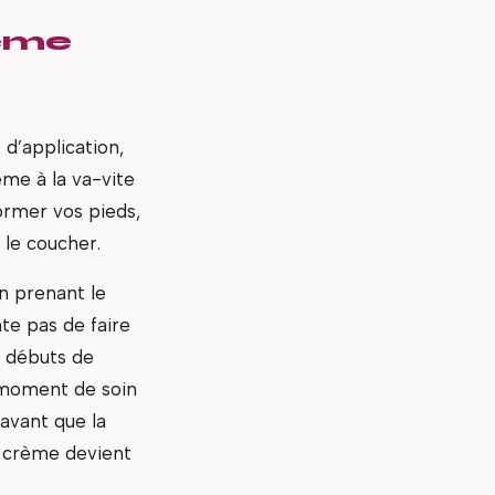
rème
d’application,
ème à la va-vite
ormer vos pieds,
 le coucher.
n prenant le
te pas de faire
s débuts de
e moment de soin
avant que la
la crème devient