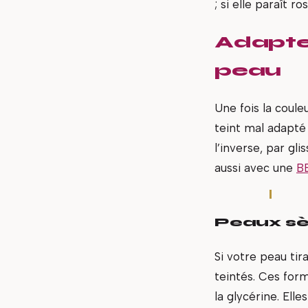
; si elle paraît r
Adapter
peau
Une fois la couleu
teint mal adapté
l’inverse, par gl
aussi avec une
B
Peaux sè
Si votre peau tir
teintés. Ces for
la glycérine. Ell