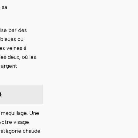
 sa
ise par des
 bleues ou
des veines à
es deux, où les
 argent
é
 maquillage. Une
votre visage
 catégorie chaude