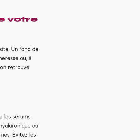
e votre
ssite. Un fond de
heresse ou, à
l’on retrouve
u les sérums
hyaluronique ou
rnes. Évitez les