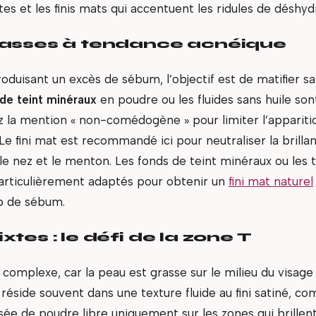
 et les finis mats qui accentuent les ridules de déshydr
asses à tendance acnéique
oduisant un excès de sébum, l’objectif est de matifier sa
de teint minéraux
en poudre ou les fluides sans huile son
ez la mention « non-comédogène » pour limiter l’appariti
Le fini mat est recommandé ici pour neutraliser la brilla
, le nez et le menton. Les fonds de teint minéraux ou les t
particulièrement adaptés pour obtenir un
fini mat naturel
p de sébum.
tes : le défi de la zone T
s complexe, car la peau est grasse sur le milieu du visage
n réside souvent dans une texture fluide au fini satiné, c
isée de poudre libre uniquement sur les zones qui brillen