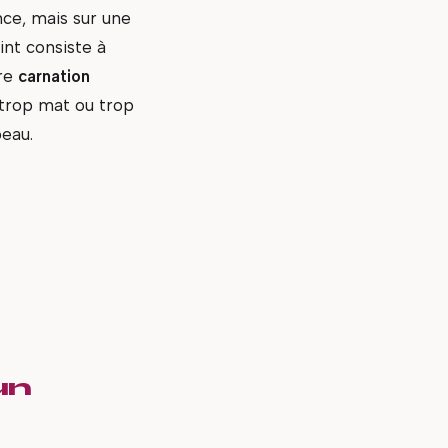
nce, mais sur une
int consiste à
tre
carnation
i trop mat ou trop
peau.
un