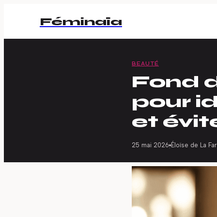
Féminaïa
BEAUTÉ
Fond d
pour id
et évi
25 mai 2026
Éloïse de La Fa
·