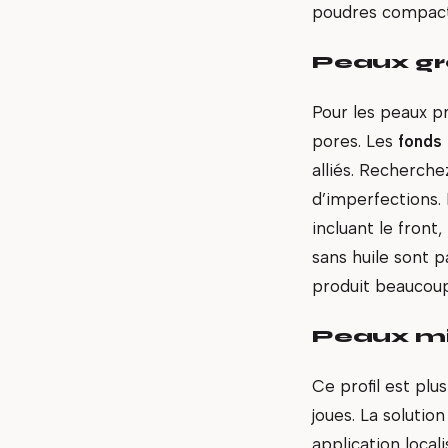
poudres compactes
Peaux gr
Pour les peaux pr
pores. Les
fonds 
alliés. Recherch
d’imperfections. 
incluant le front
sans huile sont 
produit beaucou
Peaux mix
Ce profil est plu
joues. La solutio
application local