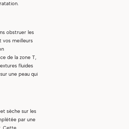
atation.
ns obstruer les
t vos meilleurs
on
nce de la zone T,
extures fluides
sur une peau qui
 et sèche sur les
omplétée par une
t. Cette