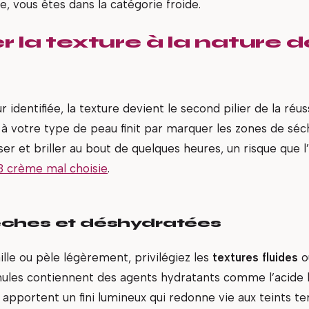
ose, vous êtes dans la catégorie froide.
 la texture à la nature d
r identifiée, la texture devient le second pilier de la réu
 à votre type de peau finit par marquer les zones de séc
isser et briller au bout de quelques heures, un risque que 
B crème mal choisie
.
ches et déshydratées
aille ou pèle légèrement, privilégiez les
textures fluides
o
mules contiennent des agents hydratants comme l’acide 
es apportent un fini lumineux qui redonne vie aux teints te