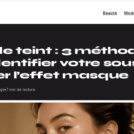
Beauté
Mod
e teint : 3 métho
entifier votre so
ter l’effet masque
rge
7 min de lecture
·