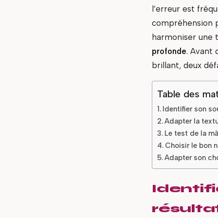
l’erreur est fréq
compréhension pr
harmoniser une t
profonde
. Avant 
brillant, deux dé
Table des mat
Identifier son so
Adapter la textu
Le test de la mâ
Choisir le bon 
Adapter son cho
Identifi
résulta