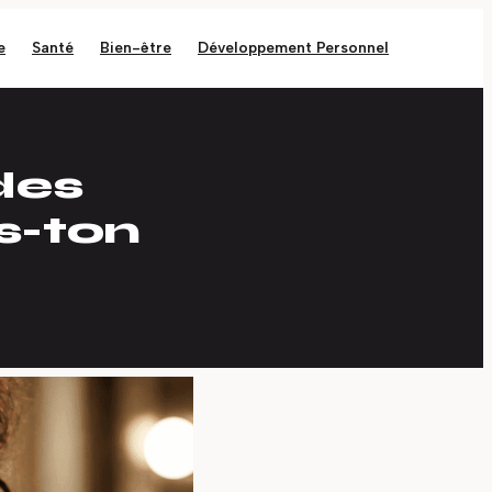
e
Santé
Bien-être
Développement Personnel
des
us-ton