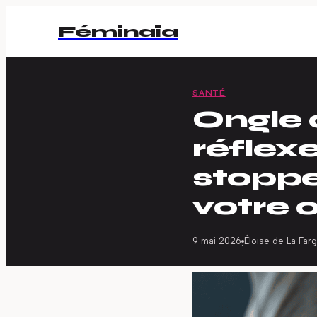
Féminaïa
SANTÉ
Ongle d
réflex
stopper
votre 
9 mai 2026
Éloïse de La Far
·