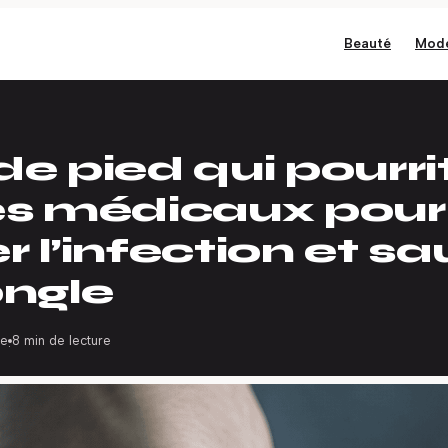
Beauté
Mod
e pied qui pourrit
es médicaux pour
 l’infection et sa
ongle
ge
8 min de lecture
·