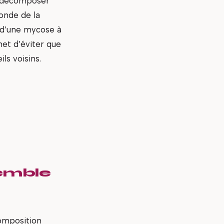
se décomposer
onde de la
e d’une mycose à
et d’éviter que
ls voisins.
semble
composition