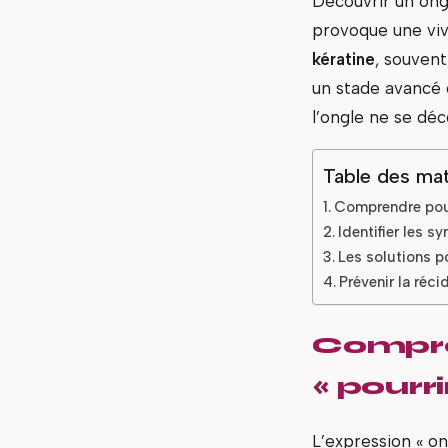
Découvrir un ong
provoque une viv
kératine
, souvent
un stade avancé 
l’ongle ne se déc
Table des mat
Comprendre pour
Identifier les 
Les solutions po
Prévenir la réc
Compre
« pourri
L’expression « o