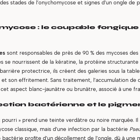
 des stades de l’onychomycose et signes d’un ongle de p
ycose : le coupable fongique 
es
sont responsables de près de 90 % des mycoses des 
se nourrissent de la kératine, la protéine structurante 
arrière protectrice, ils créent des galeries sous la tabl
et son effritement. Sans traitement, l’accumulation de 
 cet aspect blanc-jaunâtre ou brunâtre, associé à une fra
ection bactérienne et le pigmen
 « pourri » prend une teinte verdâtre ou noire marquée. Il 
cose classique, mais d’une infection par la bactérie
Pse
e bactérie profite d’un décollement de l’ongle, dû à une