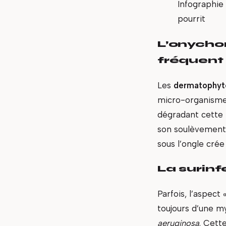
Infographie
pourrit
L’onychom
fréquent
Les
dermatophyt
micro-organismes 
dégradant cette b
son soulèvement 
sous l’ongle crée
La surinf
Parfois, l’aspect
toujours d’une my
aeruginosa
. Cett