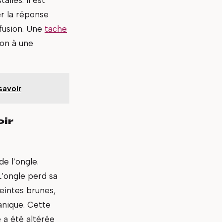
er la réponse
fusion. Une
tache
non à une
savoir
ir
e l’ongle.
L’ongle perd sa
eintes brunes,
anique. Cette
 a été altérée