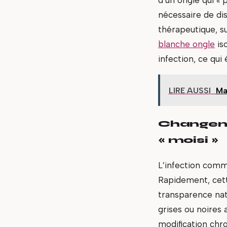
nécessaire de dis
thérapeutique, s
blanche ongle
iso
infection, ce qu
LIRE AUSSI
Mat
Changeme
« moisi »
L’infection comm
Rapidement, cette
transparence nat
grises ou noires
modification chro