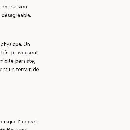
l’impression
t désagréable.
 physique. Un
tifs, provoquent
umidité persiste,
ent un terrain de
orsque l’on parle
llés. Il est