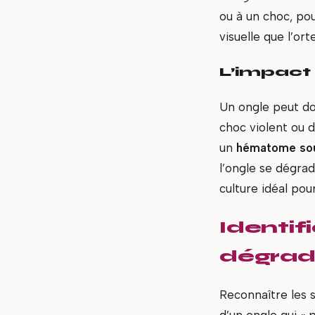
ou à un choc, pou
visuelle que l’o
L’impact
Un ongle peut do
choc violent ou 
un
hématome sou
l’ongle se dégrad
culture idéal pou
Identif
dégrad
Reconnaître les s
d’un ongle qui « 