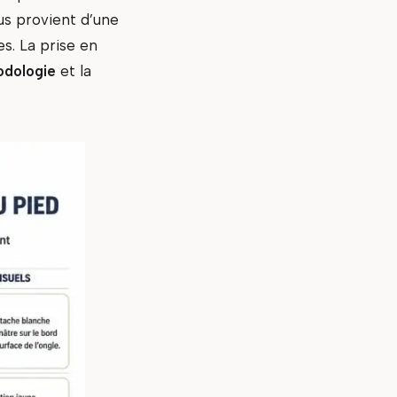
us provient d’une
s. La prise en
odologie
et la