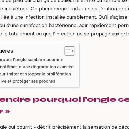
le de pied qui change de couleur, s’effrite ou semble 
e inquiétude. Ce phénomène traduit une altération prof
 liée à une infection installée durablement. Qu’il s’agiss
ou d’une surinfection bactérienne, agir rapidement perm
olle totalement ou que l’infection ne se propage aux ortei
ières
quoi l’ongle semble « pourrir »
symptômes d’une dégradation avancée
ur traiter et stopper la prolifération
idive et protéger ses proches
ndre pourquoi l’ongle 
r »
ngle qui pourrit » décrit précisément la sensation de dé