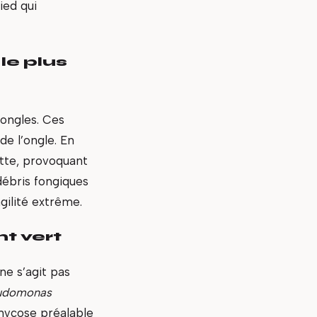
ied qui
le plus
ongles. Ces
de l’ongle. En
ette, provoquant
débris fongiques
gilité extrême.
t vert
ne s’agit pas
udomonas
 mycose préalable