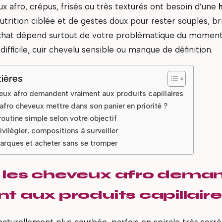
x afro, crépus, frisés ou très texturés ont besoin d’une
nutrition ciblée et de gestes doux pour rester souples, bril
achat dépend surtout de votre problématique du moment
ifficile, cuir chevelu sensible ou manque de définition.
ières
eux afro demandent vraiment aux produits capillaires
afro cheveux mettre dans son panier en priorité ?
routine simple selon votre objectif
ivilégier, compositions à surveiller
arques et acheter sans se tromper
 les cheveux afro dema
t aux produits capillair
 naturellement plus courbée, parfois en spirale très serr