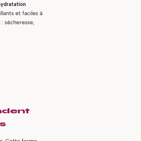
hydratation
lants et faciles à
 : sécheresse,
ndent
es
ée. Cette forme