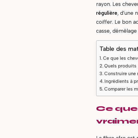
rayon. Les cheveu
régulière
, d’une 
coiffer. Le bon 
casse, démêlage d
Table des mat
Ce que les chev
Quels produits 
Construire une 
Ingrédients à pr
Comparer les m
Ce que
vraimen
La fibre afro est