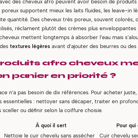
vec des cheveux afro peuvent avoir besoin de produits t
oreux supportent mieux les laits fluides, les leave-in lé
te quantité. Des cheveux très poreux, souvent colorés, d
agilisés, réclament plutôt des crèmes plus enveloppante
os cheveux mettent longtemps à absorber l’eau mais s’alou
 des
textures légères
avant d’ajouter des beurres ou des 
roduits afro cheveux me
n panier en priorité ?
ace n’a pas besoin de dix références. Pour acheter juste
s essentielles : nettoyer sans décaper, traiter en profon
 sceller ou définir selon la coiffure choisie.
t
À quoi il sert
Pour qui 
Nettoie le cuir chevelu sans assécher
Cuir chevelu se