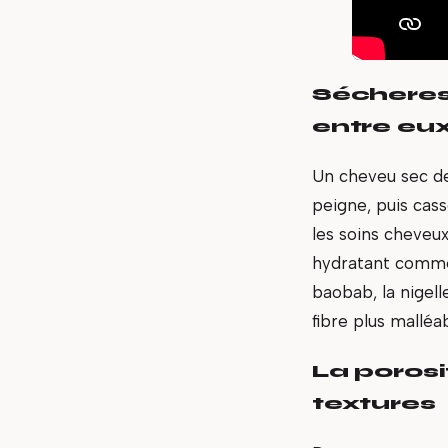
Sécheress
entre eu
Un cheveu sec de
peigne, puis cass
les soins cheveux
hydratant comme l
baobab, la nigell
fibre plus malléa
La porosi
textures