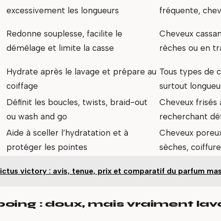
excessivement les longueurs
fréquente, che
Redonne souplesse, facilite le
Cheveux cassant
démêlage et limite la casse
rêches ou en tr
Hydrate après le lavage et prépare au
Tous types de c
coiffage
surtout longueu
Définit les boucles, twists, braid-out
Cheveux frisés 
ou wash and go
recherchant déf
Aide à sceller l’hydratation et à
Cheveux poreux
protéger les pointes
sèches, coiffur
ictus victory : avis, tenue, prix et comparatif du parfum mas
oing : doux, mais vraiment lav