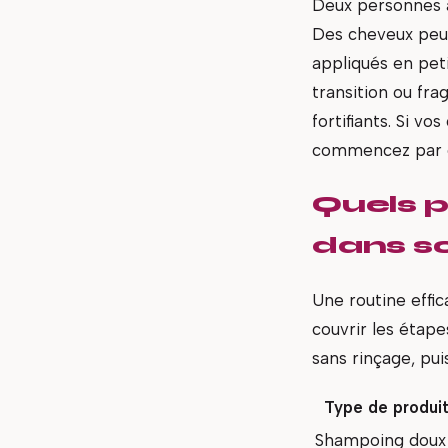
Deux personnes a
Des cheveux peu p
appliqués en peti
transition ou fr
fortifiants. Si v
commencez par
Quels p
dans so
Une routine effic
couvrir les étape
sans rinçage, puis
Type de produi
Shampoing doux