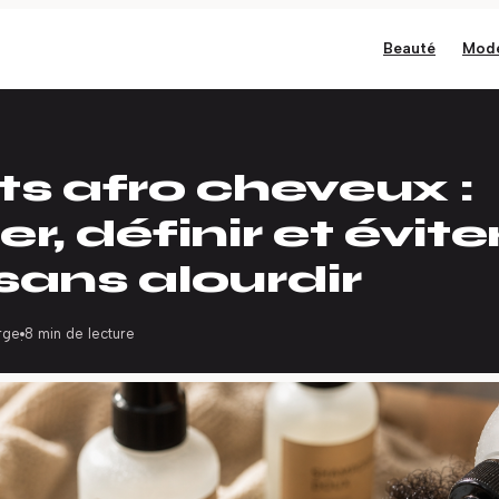
Beauté
Mod
ts afro cheveux :
r, définir et éviter
sans alourdir
rge
8 min de lecture
·