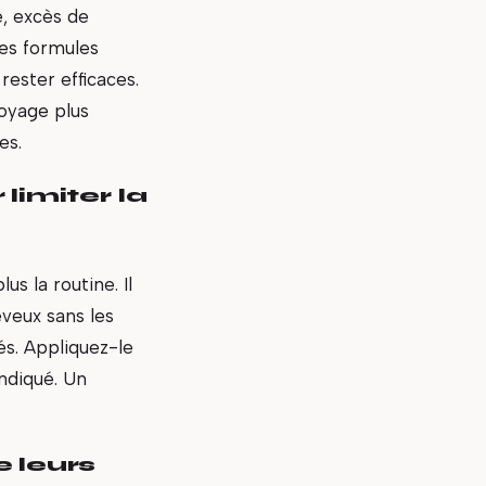
e, excès de
Les formules
rester efficaces.
toyage plus
es.
limiter la
s la routine. Il
veux sans les
sés. Appliquez-le
indiqué. Un
e leurs