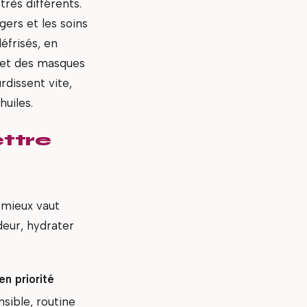
rès différents.
gers et les soins
éfrisés, en
s et des masques
rdissent vite,
huiles.
ttre
, mieux vaut
deur, hydrater
en priorité
nsible, routine