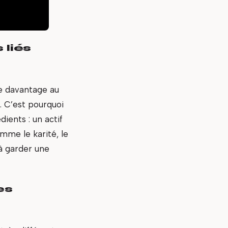
 liés
he davantage au
. C’est pourquoi
ients : un actif
mme le karité, le
à garder une
es