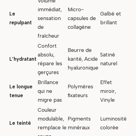
Volume
immédiat,
Micro-
Le
Galbé et
sensation
capsules de
repulpant
brillant
de
collagène
fraîcheur
Confort
Beurre de
absolu,
Satiné
L’hydratant
karité, Acide
répare les
naturel
hyaluronique
gerçures
Brillance
Effet
Le longue
Polymères
qui ne
miroir,
tenue
fixateurs
migre pas
Vinyle
Couleur
modulable,
Pigments
Luminosité
Le teinté
remplace le
minéraux
colorée