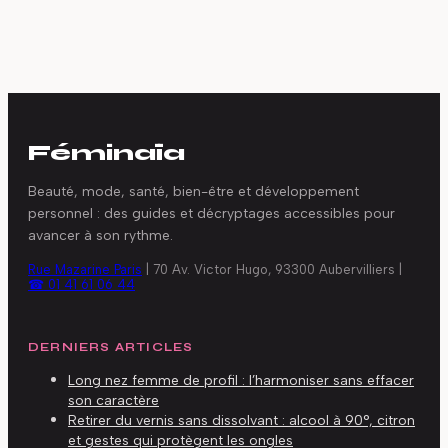
du marketing de
résultat naturel et
réseau
les points de
vigilance
Féminaïa
Beauté, mode, santé, bien-être et développement
personnel : des guides et décryptages accessibles pour
avancer à son rythme.
Rue Mazarine Paris
|
70 Av. Victor Hugo, 93300 Aubervilliers
|
☎ 01 41 61 06 44
DERNIERS ARTICLES
Long nez femme de profil : l’harmoniser sans effacer
son caractère
Retirer du vernis sans dissolvant : alcool à 90°, citron
et gestes qui protègent les ongles