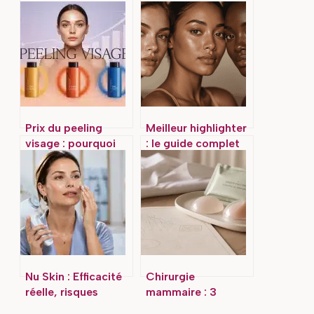
Prix du peeling
Meilleur highlighter
visage : pourquoi
: le guide complet
les tarifs varient-ils
pour choisir votre
de 95 € à 750 € ?
texture et illuminer
votre teint
Nu Skin : Efficacité
Chirurgie
réelle, risques
mammaire : 3
cutanés et réalité
techniques pour un