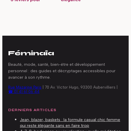
comprendre vos
minimaliste ou défi
écarts de prix de 30
technique
à 600 euros
permanent ?
Féminaïa
Beauté, mode, santé, bien-être et développement
personnel : des guides et décryptages accessibles pour
avancer à son rythme.
Rue Mazarine Paris
|
70 Av. Victor Hugo, 93300 Aubervilliers
|
☎ 01 41 61 06 44
DERNIERS ARTICLES
Jean, blazer, baskets : la formule casual chic femme
qui reste élégante sans en faire trop