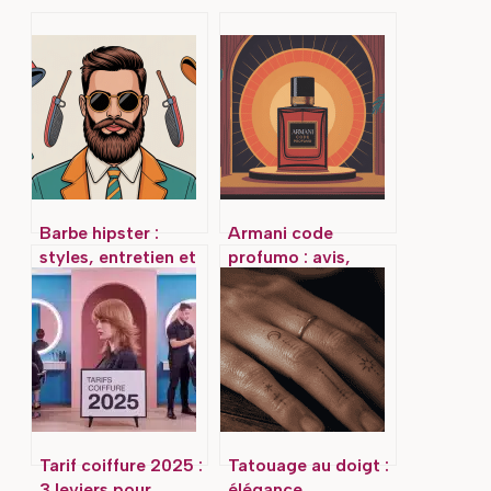
Barbe hipster :
Armani code
styles, entretien et
profumo : avis,
astuces pour un
tenue, prix et
look maîtrisé
alternatives pour
bien choisir
Tarif coiffure 2025 :
Tatouage au doigt :
3 leviers pour
élégance