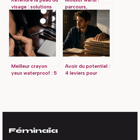
visage : solutions
parcours,
efficaces et erreurs
compétences et
à éviter
présence en ligne
décryptés
Meilleur crayon
Avoir du potentiel :
yeux waterproof : 5
4 leviers pour
références testées
transformer une
pour une tenue 24h
promesse en
sans bavure
réussite concrète
Féminaïa