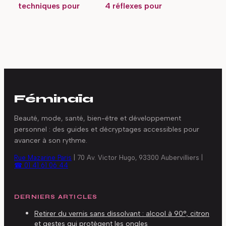
techniques pour
4 réflexes pour
redresser un ongle
retrouver votre
sans chirurgie
timbre et quand
consulter
Féminaïa
Beauté, mode, santé, bien-être et développement
personnel : des guides et décryptages accessibles pour
avancer à son rythme.
Rue Mazarine Paris
|
70 Av. Victor Hugo, 93300 Aubervilliers
|
☎ 01 41 61 06 44
DERNIERS ARTICLES
Retirer du vernis sans dissolvant : alcool à 90°, citron
et gestes qui protègent les ongles