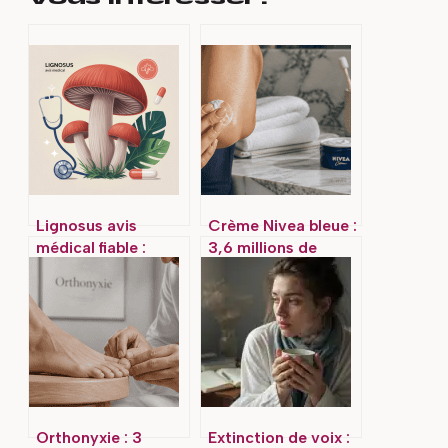
Lignosus avis
Crème Nivea bleue :
médical fiable :
3,6 millions de
bénéfices, risques
ventes annuelles,
et alternatives
que disent vraiment
les dermatologues
?
Orthonyxie : 3
Extinction de voix :