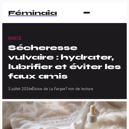
Féminaïa
SANTÉ
Sécheresse
vulvaire : hydrater,
lubrifier et éviter les
faux amis
3 juillet 2026
Éloïse de La Farge
7 min de lecture
·
·